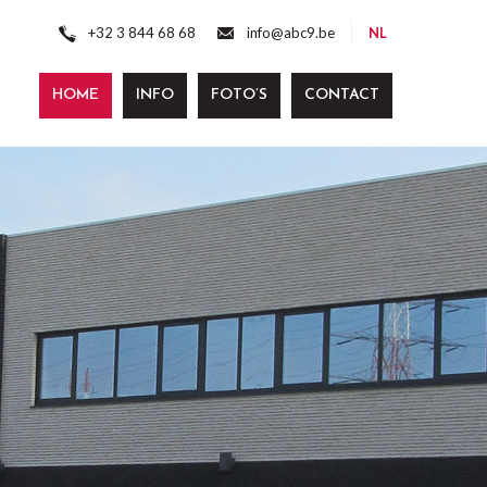
+32 3 844 68 68
info@abc9.be
NL
HOME
INFO
FOTO’S
CONTACT