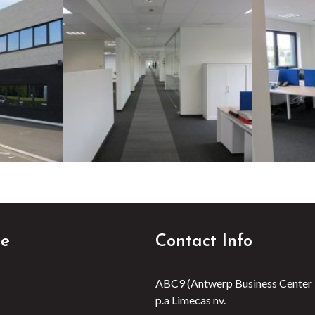
next
ie
Contact Info
ABC9 (Antwerp Business Center 
p.a Limecas nv.